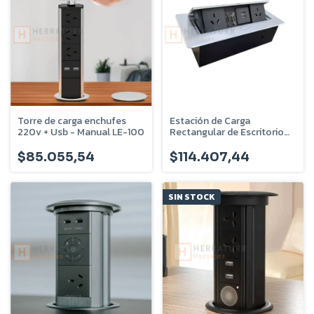
Torre de carga enchufes
Estación de Carga
220v + Usb - Manual LE-100
Rectangular de Escritorio
Usb Hdmi VGA 220V LE-101
$85.055,54
$114.407,44
SIN STOCK