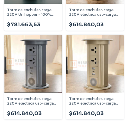
Torre de enchufes carga
Torre de enchufes carga
220V Unihopper - 100%
220V electrica usb+carga
electrica - carga inductiva -
inductiva+Bluetooth Negro
U-731-09
$781.663,53
$614.840,03
Torre de enchufes carga
Torre de enchufes carga
220V electrica usb+carga
220V electrica usb+carga
inductiva+Bluetooth
inductiva+Bluetooth Gris
Dorada
titanio
$614.840,03
$614.840,03