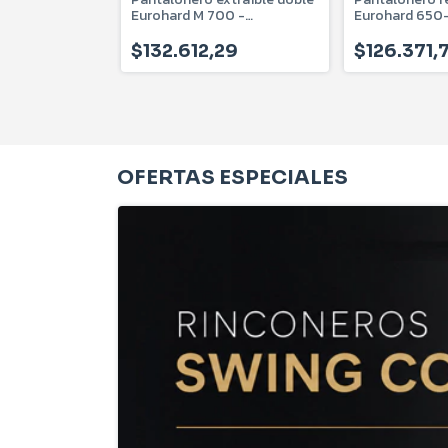
0 Mm Con
Eurohard M 700 -
Eurohard 650
inio
EHVSPEDFS700
Antracita - E
$132.612,29
$126.371,7
00
OFERTAS ESPECIALES