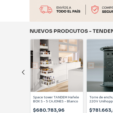
NUEVOS PRODCUTOS - TENDE
esquinero
Space tower TANDEM Hafele
Torre de ench
 FurnSpin
BOX S - 5 CAJONES - Blanco
220V Unihopp
electrica - car
U-731-09
,76
$680.783,96
$781.663