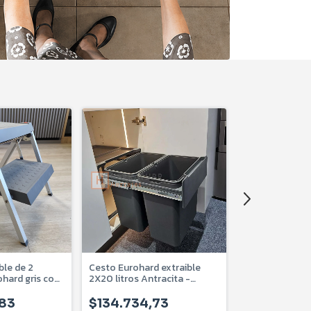
ble de 2
Cesto Eurohard extraible
Cesto Eurohard
hard gris con
2X20 litros Antracita -
litros Antracita
AI
EHCBM400220LAN
EHCBM30025
,83
$134.734,73
$148.567,