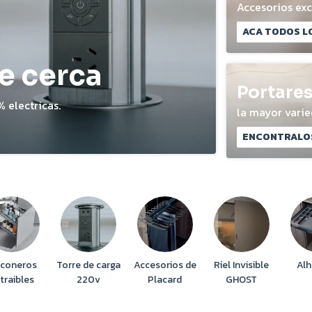
Accesorios exc
ACA TODOS L
e cerca
Portare
 electricas.
la mayor vari
ENCONTRALOS
nconeros
Torre de carga
Accesorios de
Riel Invisible
Alh
traibles
220v
Placard
GHOST