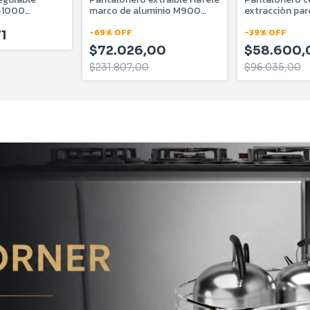
-1000
marco de aluminio M900
extracciòn par
HVSPEFLREG
805.93.814
805.93.241
-
69
%
OFF
-
39
%
OFF
1
$72.026,00
$58.600,
$231.807,00
$96.035,00