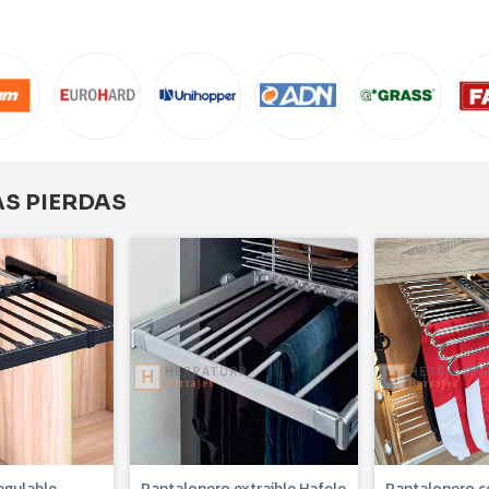
AS PIERDAS
egulable
Pantalonero extraible Hafele
Pantalonero ce