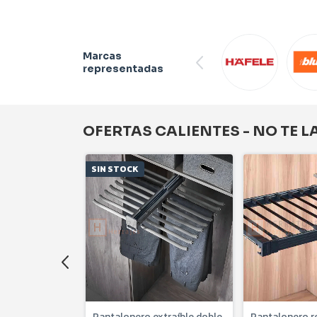
Marcas
representadas
OFERTAS CALIENTES - NO TE L
SIN STOCK
pa Extraíble
Pantalonero extraíble doble
Pantalonero r