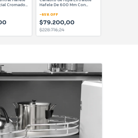
cial Cromado
Hafele De 600 Mm Con
Eurohard M 70
Marco De Aluminio
EHVSPEDFS70
805.93.401
-
65
%
OFF
$132.612,
00
$79.200,00
$228.716,24