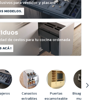
lusivos para vestidor y placard
OS MODELOS.
siduos
edad de cestos para tu cocina ordenada
 ACÁ !
ajeros
Canastos
Puertas
Bisagras para
extraibles
escamoteables
muebles