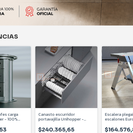
NCIAS
ufes carga
Canasto escurridor
Escalera plega
er - 100%
portavajilla Unihopper -
escalones Euro
ga inductiva -
M800 - Cierre suave - U-
soporte EHP2E
732-02-80
,53
$240.365,65
$164.576