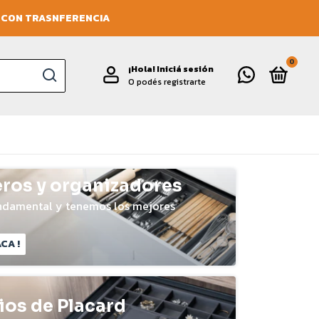
O CON TRASNFERENCIA
0
¡Hola!
Iniciá sesión
O podés registrarte
eros y organizadores
undamental y tenemos los mejores
CA !
ios de Placard