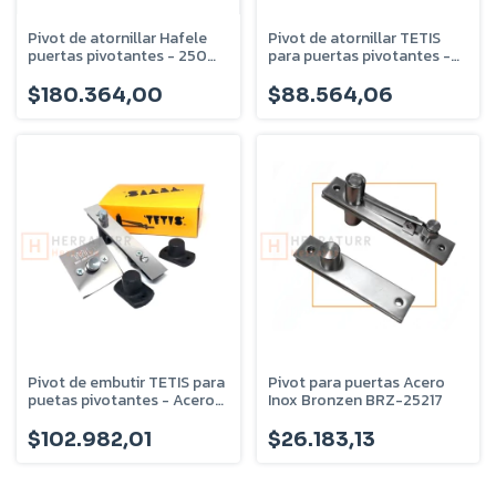
Pivot de atornillar Hafele
Pivot de atornillar TETIS
puertas pivotantes - 250
para puertas pivotantes -
Kilos - 981.00.092
Acero inox
$180.364,00
$88.564,06
Pivot de embutir TETIS para
Pivot para puertas Acero
puetas pivotantes - Acero
Inox Bronzen BRZ-25217
inox
$102.982,01
$26.183,13