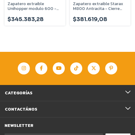
Zapatero extraible
Zapatero extraible Starax
Unihopper modulo 600 -
M800 Antracita - Cierre
U-720-05-60
suave - 9351095
$345.383,28
$381.619,08
CATEGORÍAS
CONTACTÁNOS
NEWSLETTER