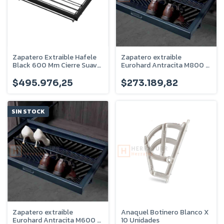
Zapatero Extraible Hafele
Zapatero extraible
Black 600 Mm Cierre Suave
Eurohard Antracita M800 -
- 805.93.350
EHVSZEFL800
$495.976,25
$273.189,82
SIN STOCK
Zapatero extraible
Anaquel Botinero Blanco X
Eurohard Antracita M600 -
10 Unidades