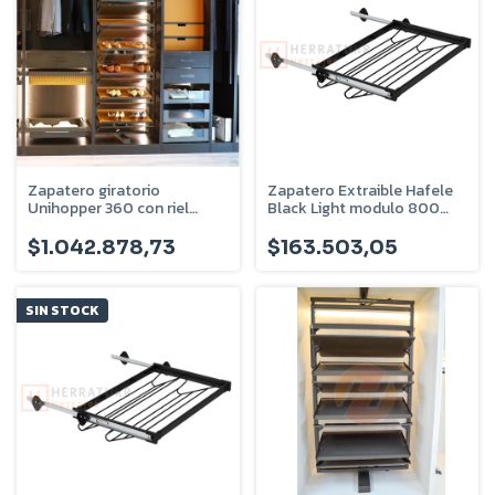
Zapatero giratorio
Zapatero Extraible Hafele
Unihopper 360 con riel
Black Light modulo 800
telescópico - 12 bandejas -
Mm Vestidor 805.93.341
U-720-08-12
$1.042.878,73
$163.503,05
SIN STOCK