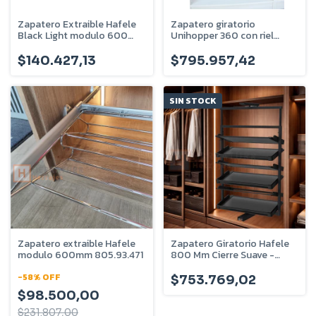
Zapatero Extraible Hafele
Zapatero giratorio
Black Light modulo 600
Unihopper 360 con riel
Mm Vestidor 805.93.340
telescópico - 8 bandejas -
U-720-08-08
$140.427,13
$795.957,42
SIN STOCK
Zapatero extraible Hafele
Zapatero Giratorio Hafele
modulo 600mm 805.93.471
800 Mm Cierre Suave -
807.95.315
-
58
%
OFF
$753.769,02
$98.500,00
$231.807,00