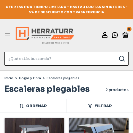
OFERTAS POR TIEMPO LIMITADO - HASTA 3 CUOTAS SIN INTERES -
5% DE DESCUENTO CON TRASNFERENCIA
0
Inicio
>
Hogar y Obra
>
Escaleras plegables
Escaleras plegables
2 productos
ORDENAR
FILTRAR