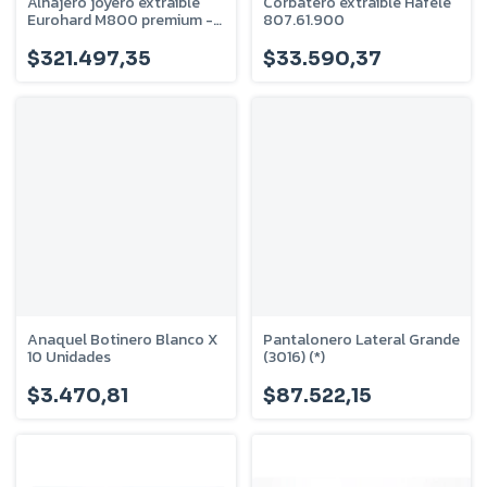
Alhajero joyero extraible
Corbatero extraible Hafele
Eurohard M800 premium -
807.61.900
Antracita - EHVSJEFL800
$321.497,35
$33.590,37
Anaquel Botinero Blanco X
Pantalonero Lateral Grande
10 Unidades
(3016) (*)
$3.470,81
$87.522,15