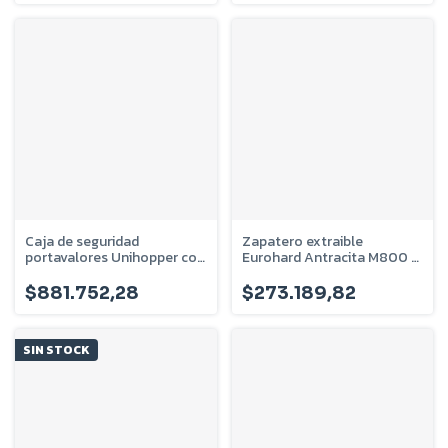
Caja de seguridad
Zapatero extraible
portavalores Unihopper con
Eurohard Antracita M800 -
clave y huella digital
EHVSZEFL800
$881.752,28
$273.189,82
SIN STOCK