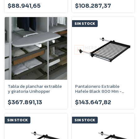
$88.941,65
$108.287,37
SIN STOCK
Tabla de planchar extraible
Pantalonero Extraible
y giratoria Unihopper
Hafele Black 800 Mm -
805.93.304
$367.891,13
$143.647,82
SIN STOCK
SIN STOCK