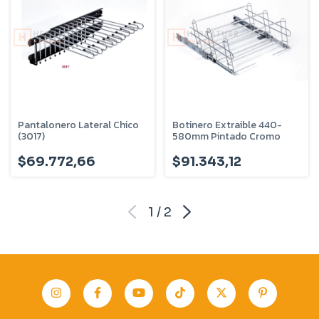
Pantalonero Lateral Chico
Botinero Extraible 440-
(3017)
580mm Pintado Cromo
$69.772,66
$91.343,12
1
/
2