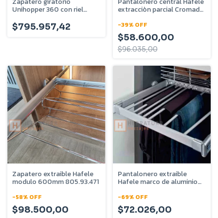
Zapatero giratorio
Pantalonero central Hafele
Unihopper 360 con riel
extracciòn parcial Cromado
telescópico - 8 bandejas -
805.93.241
U-720-08-08
-
39
%
OFF
$795.957,42
$58.600,00
$96.035,00
Zapatero extraible Hafele
Pantalonero extraible
modulo 600mm 805.93.471
Hafele marco de aluminio
M900 805.93.814
-
58
%
OFF
-
69
%
OFF
$98.500,00
$72.026,00