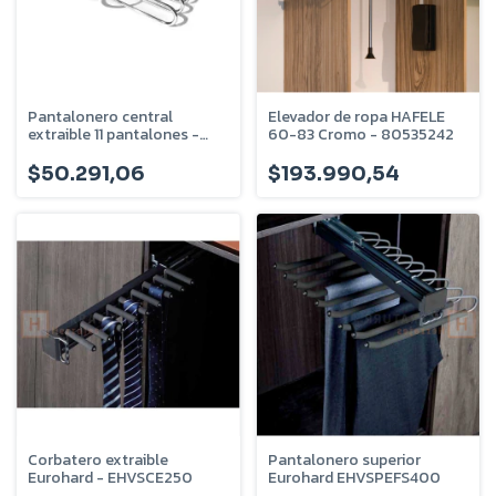
Pantalonero central
Elevador de ropa HAFELE
extraible 11 pantalones -
60-83 Cromo - 80535242
Pintura cromada - 3018PC
$50.291,06
$193.990,54
Corbatero extraible
Pantalonero superior
Eurohard - EHVSCE250
Eurohard EHVSPEFS400