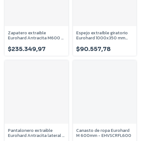
Zapatero extraible
Espejo extraíble giratorio
Eurohard Antracita M600 -
Eurohard 1000x350 mm
EHVSZEFL600
EHVSEXG
$235.349,97
$90.557,78
Pantalonero extraible
Canasto de ropa Eurohard
Eurohard Antracita lateral -
M 600mm - EHVSCRFL600
EHVSPEFUL450