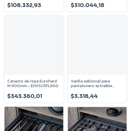
$108.332,93
$310.044,18
Canasto de ropa Eurohard
Varilla adicional para
M 800mm - EHVSCRFL800
pantalonero extraible
regulable Eurohard
EHVSPEVAR
$343.360,01
$3.318,44