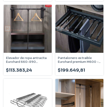
Elevador de ropa antracita
Pantalonero extraible
Eurohard 660-890
Eurohard premium M600 -
EHVSER660890
Antracita - EHVSPEFL600
$113.383,24
$199.649,81