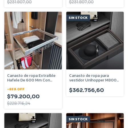
$231.807,00
$231.807,00
SIN STOCK
Canasto de ropa Extraíble
Canasto de ropa para
Hafele De 600 Mm Con
vestidor Unihopper M800
Marco De Aluminio
Mocca - U-720-03-80
805.93.401
-
65
%
OFF
$362.756,60
$79.200,00
$228.716,24
SIN STOCK