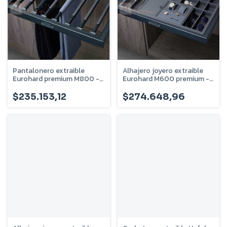
Pantalonero extraible
Alhajero joyero extraible
Eurohard premium M800 -
Eurohard M600 premium -
Antracita - EHVSPEFL800
Antracita - EHVSJEFL600
$235.153,12
$274.648,96