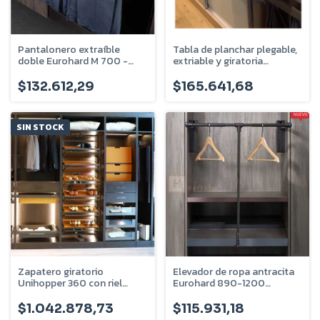
Pantalonero extraíble
Tabla de planchar plegable,
doble Eurohard M 700 -
extriable y giratoria
EHVSPEDFS700
Bronzen - LM400
$132.612,29
$165.641,68
SIN STOCK
Zapatero giratorio
Elevador de ropa antracita
Unihopper 360 con riel
Eurohard 890-1200
telescópico - 12 bandejas -
EHVSER8901200
U-720-08-12
$1.042.878,73
$115.931,18