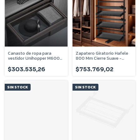
Canasto de ropa para
Zapatero Giratorio Hafele
vestidor Unihopper M600
800 Mm Cierre Suave -
Mocca - U-720-03-60
807.95.315
$303.535,26
$753.769,02
SIN STOCK
SIN STOCK