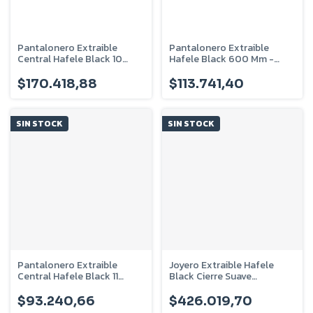
Pantalonero Extraible
Pantalonero Extraible
Central Hafele Black 10
Hafele Black 600 Mm -
Prendas - 805.93.300
805.93.303
$170.418,88
$113.741,40
SIN STOCK
SIN STOCK
Pantalonero Extraible
Joyero Extraible Hafele
Central Hafele Black 11
Black Cierre Suave
Prendas - 805.93.301
M900mm - 807.95.307
$93.240,66
$426.019,70