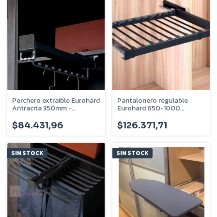
Perchero extraible Eurohard
Pantalonero regulable
Antracita 350mm -
Eurohard 650-1000
EHVSPTFSP400
Antracita - EHVSPEFLREG
$84.431,96
$126.371,71
SIN STOCK
SIN STOCK