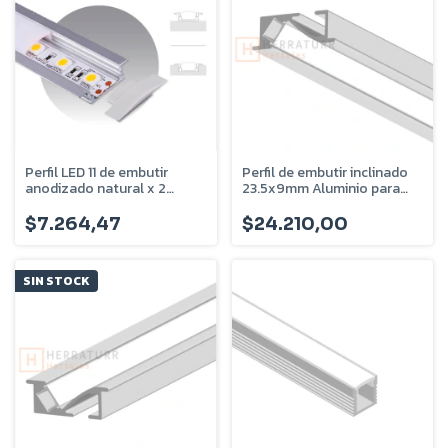
Perfil LED 11 de embutir
Perfil de embutir inclinado
anodizado natural x 2
23.5x9mm Aluminio para
metros PER-11-2M
tira led 5mm PER-64-2.5M
$7.264,47
$24.210,00
SIN STOCK