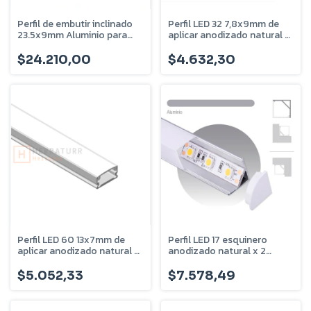
Perfil de embutir inclinado
Perfil LED 32 7,8x9mm de
23.5x9mm Aluminio para
aplicar anodizado natural x
tira led 5mm PER-64-2.5M
2 metros - PER-32-2M
$24.210,00
$4.632,30
Perfil LED 60 13x7mm de
Perfil LED 17 esquinero
aplicar anodizado natural x
anodizado natural x 2
2 metros - PER-60-2M
metros PER-17-2M
$5.052,33
$7.578,49