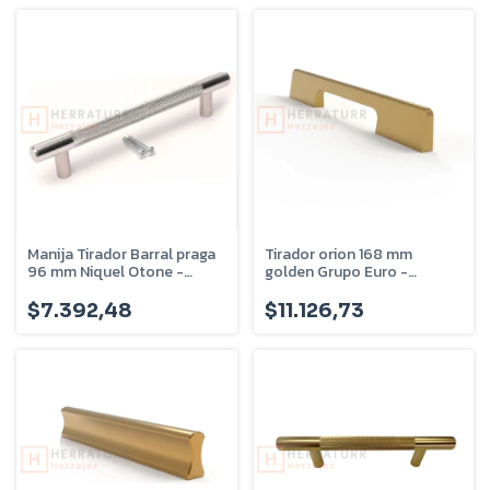
Manija Tirador Barral praga
Tirador orion 168 mm
96 mm Niquel Otone -
golden Grupo Euro -
ta08.4
OR168G
$7.392,48
$11.126,73