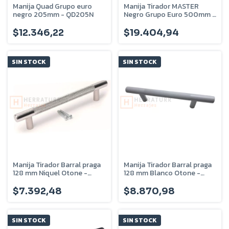
Manija Quad Grupo euro
Manija Tirador MASTER
negro 205mm - QD205N
Negro Grupo Euro 500mm -
MASTER5N
$12.346,22
$19.404,94
SIN STOCK
SIN STOCK
Manija Tirador Barral praga
Manija Tirador Barral praga
128 mm Niquel Otone -
128 mm Blanco Otone -
ta09.4
ta09.8
$7.392,48
$8.870,98
SIN STOCK
SIN STOCK