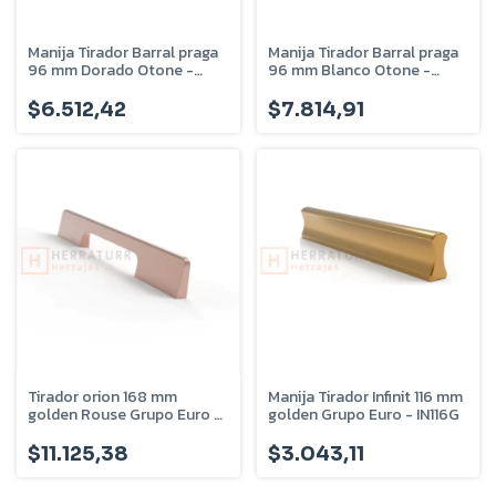
Manija Tirador Barral praga
Manija Tirador Barral praga
96 mm Dorado Otone -
96 mm Blanco Otone -
ta08.7
ta08.8
$6.512,42
$7.814,91
Tirador orion 168 mm
Manija Tirador Infinit 116 mm
golden Rouse Grupo Euro -
golden Grupo Euro - IN116G
OR168GR
$11.125,38
$3.043,11