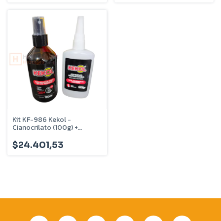
Kit KF-986 Kekol -
Cianocrilato (100g) +
Acelerante (190ml)
$24.401,53