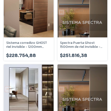
Sistema corredizo GHOST
Spectra Puerta Ghost
riel invisible - 1200mm
1500mm de riel invisible -
Ancho de puerta
SPEC.1500
$228.754,88
$251.816,38