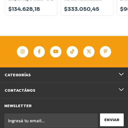
50243317
Cro
$134.628,18
$333.050,45
$9
CATEGORÍAS
CONTACTÁNOS
NEWSLETTER