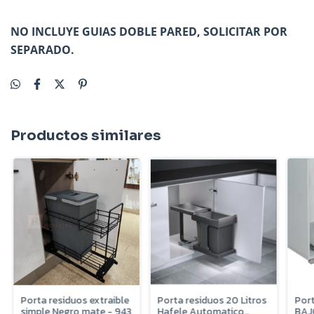
NO INCLUYE GUIAS DOBLE PARED, SOLICITAR POR
SEPARADO.
Productos similares
Porta residuos extraible
Porta residuos 20 Litros
Port
simple Negro mate - 943
Hafele Automatico
BAJO