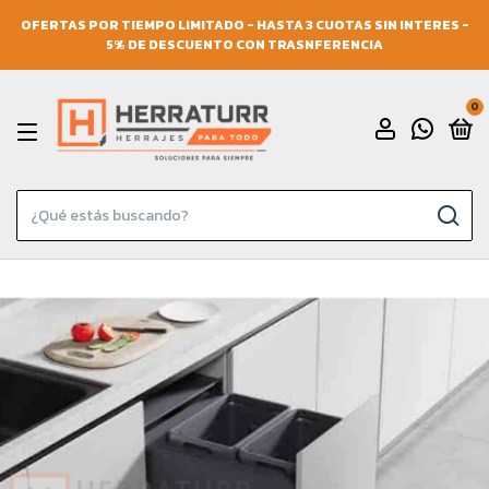
OFERTAS POR TIEMPO LIMITADO - HASTA 3 CUOTAS SIN INTERES -
5% DE DESCUENTO CON TRASNFERENCIA
0