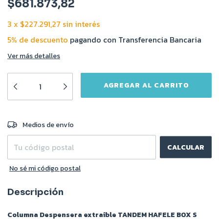
$681.873,82
3
x
$227.291,27
sin interés
5% de descuento
pagando con Transferencia Bancaria
Ver más detalles
CAMBIAR CP
Entregas para el CP:
Medios de envío
CALCULAR
No sé mi código postal
Descripción
Columna Despensera extraible TANDEM HAFELE BOX S