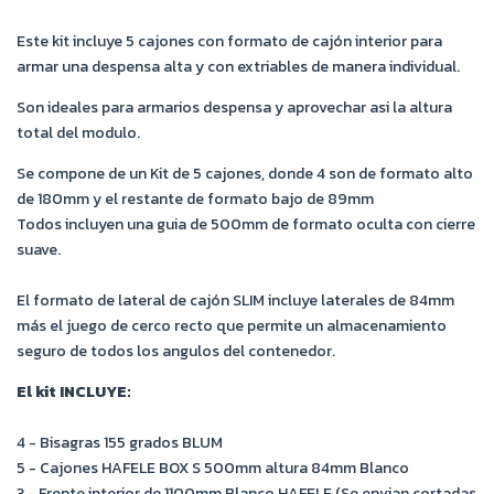
Este kit incluye 5 cajones con formato de cajón interior para
armar una despensa alta y con extriables de manera individual.
Son ideales para armarios despensa y aprovechar asi la altura
total del modulo.
Se compone de un Kit de 5 cajones, donde 4 son de formato alto
de 180mm y el restante de formato bajo de 89mm
Todos incluyen una guia de 500mm de formato oculta con cierre
suave.
El formato de lateral de cajón SLIM incluye laterales de 84mm
más el juego de cerco recto que permite un almacenamiento
seguro de todos los angulos del contenedor.
El kit INCLUYE:
4 - Bisagras 155 grados BLUM
5 - Cajones HAFELE BOX S 500mm altura 84mm Blanco
3 - Frente interior de 1100mm Blanco HAFELE (Se envian cortadas