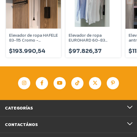
Elevador de ropa HAFELE
Elevador de ropa
Elev
83-115 Cromo -
EUROHARD 60-83
antr
80535243
Cromo - EHER600830
890
$193.990,54
$97.826,37
$1
CATEGORÍAS
CONTACTÁNOS