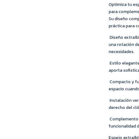
Optimiza tu esp
para complement
Su diseño comp
práctica para c
Diseño extraíbl
una rotación de
necesidades.
Estilo elegant
aporta sofistic
Compacto y fun
espacio cuando
Instalación ver
derecho del cl
Complemento id
funcionalidad de
Espejo extraíbl