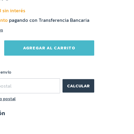
3
sin interés
ento
pagando con Transferencia Bancaria
es
CAMBIAR CP
l CP:
 envío
CALCULAR
o postal
ón