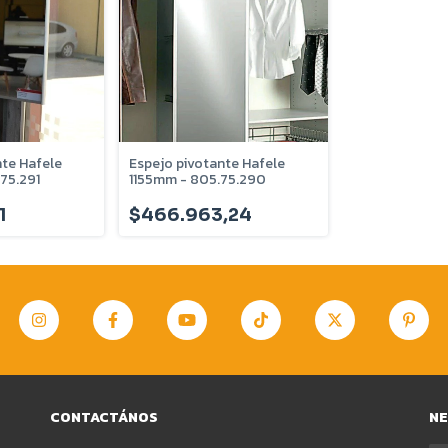
nte Hafele
Espejo pivotante Hafele
75.291
1155mm - 805.75.290
1
$466.963,24
CONTACTÁNOS
N