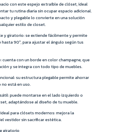
acio con este espejo extraíble de clóset, ideal
ar tu rutina diaria sin ocupar espacio adicional.
acto y plegable lo convierte en una solución
ualquier estilo de closet.
e y giratorio: se extiende fácilmente y permite
 hasta 90°, para ajustar el ángulo según tus
e: cuenta con un borde en color champagne, que
ación y se integra con todo tipo de muebles.
cional: su estructura plegable permite ahorrar
 no está en uso.
sátil: puede montarse en el lado izquierdo o
óset, adaptándose al diseño de tu mueble.
eal para clósets modernos: mejora la
l vestidor sin sacrificar estética.
e giratorio