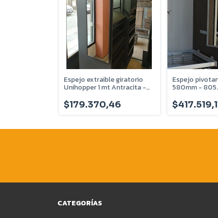
Espejo extraible giratorio
Espejo pivota
Unihopper 1 mt Antracita -
580mm - 805.
U72013
$179.370,46
$417.519,1
CATEGORÍAS