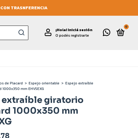
O CON TRASNFERENCIA
0
¡Hola!
Iniciá sesión
O podés registrarte
os de Placard
>
Espejo orientable
>
Espejo extraíble
ard 1000x350 mm EHVSEXG
 extraíble giratorio
ard 1000x350 mm
XG
,78