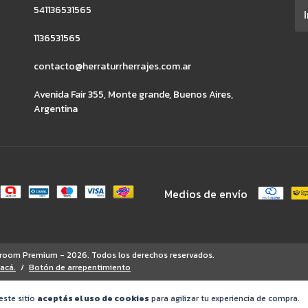
541136531565
1136531565
contacto@herraturrherrajes.com.ar
Avenida Fair 355, Monte grande, Buenos Aires,
Argentina
Medios de envío
owroom Premium - 2026. Todos los derechos reservados.
 acá.
/
Botón de arrepentimiento
este sitio
aceptás el uso de cookies
para agilizar tu experiencia de compra.