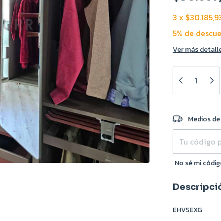
3
x
$30.185,9
5% de descu
Ver más detall
Entregas para e
Medios de
No sé mi códig
Descripci
EHVSEXG