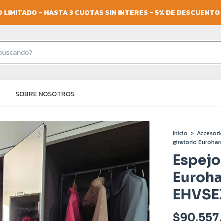
 LIMITADO - HASTA 3 CUOTAS SIN INTERES - 5% DE DESCUENT
SOBRE NOSOTROS
Inicio
>
Accesori
giratorio Euroh
Espejo
Euroh
EHVSE
$90.557