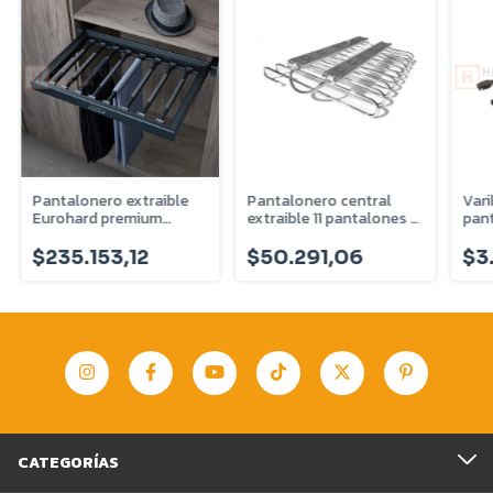
Pantalonero extraible
Pantalonero central
Vari
Eurohard premium
extraible 11 pantalones -
pant
M800 - Antracita -
Pintura cromada -
regu
EHVSPEFL800
3018PC
EHV
$235.153,12
$50.291,06
$3
CATEGORÍAS