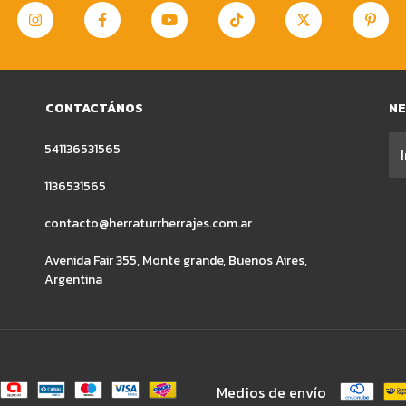
CONTACTÁNOS
N
541136531565
1136531565
contacto@herraturrherrajes.com.ar
Avenida Fair 355, Monte grande, Buenos Aires,
Argentina
Medios de envío