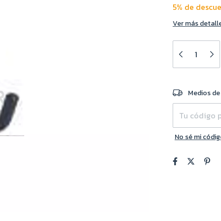
5% de descu
Ver más detall
Entregas para e
Medios de
No sé mi códig