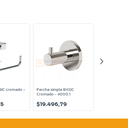
BIC cromado -
Percha simple BASIC
Portarollo BA
Cromado - 4000.1
- 4020.5
55
$19.496,79
$29.633,2