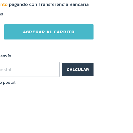
ento
pagando con Transferencia Bancaria
es
CAMBIAR CP
l CP:
 envío
CALCULAR
o postal