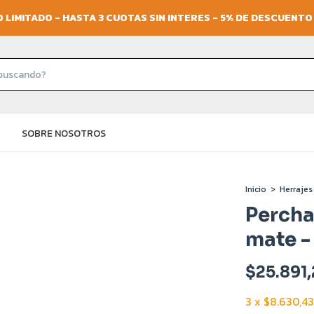
 LIMITADO - HASTA 3 CUOTAS SIN INTERES - 5% DE DESCUENT
SOBRE NOSOTROS
Inicio
>
Herrajes
Percha
mate -
$25.891
3
x
$8.630,43