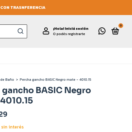
O CON TRASNFERENCIA
0
¡Hola!
Iniciá sesión
O podés registrarte
 de Baño
>
Percha gancho BASIC Negro mate - 4010.15
 gancho BASIC Negro
 4010.15
,29
sin interés