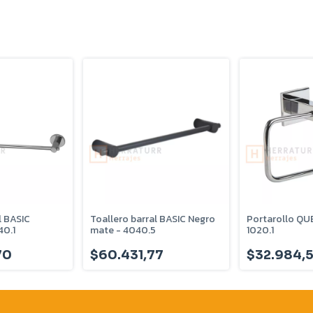
l BASIC
Toallero barral BASIC Negro
Portarollo QU
40.1
mate - 4040.5
1020.1
70
$60.431,77
$32.984,