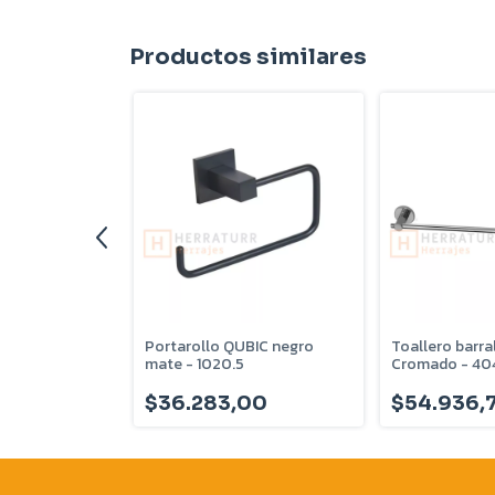
Productos similares
al QUBIC
Portarollo QUBIC negro
Toallero barra
0.1
mate - 1020.5
Cromado - 40
81
$36.283,00
$54.936,