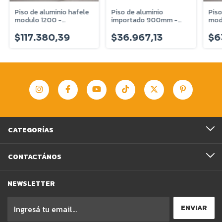
Piso de aluminio hafele
Piso de aluminio
Piso
modulo 1200 -
importado 900mm -
modu
547.99.916
9250502
$117.380,39
$36.967,13
$6
CATEGORÍAS
CONTACTÁNOS
NEWSLETTER