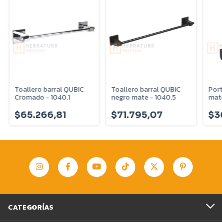
Toallero barral QUBIC
Toallero barral QUBIC
Port
Cromado - 1040.1
negro mate - 1040.5
mate
$65.266,81
$71.795,07
$3
CATEGORÍAS