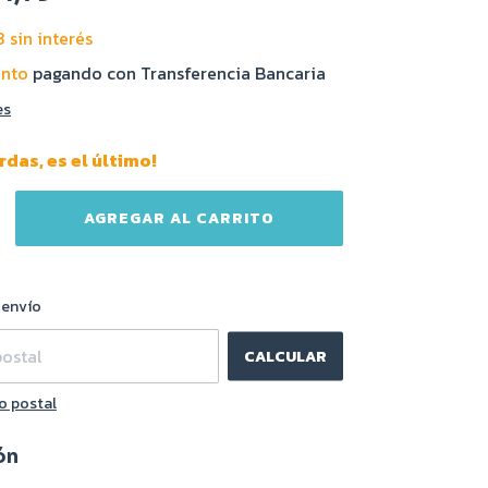
3
sin interés
ento
pagando con Transferencia Bancaria
es
erdas, es el último!
CAMBIAR CP
l CP:
 envío
CALCULAR
o postal
ón