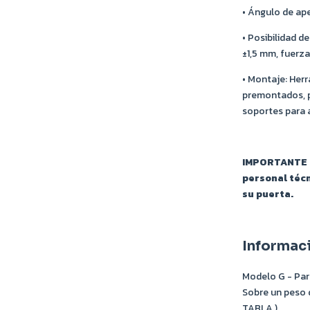
• Ángulo de ape
• Posibilidad de
±1,5 mm, fuerz
• Montaje: Herr
premontados, pu
soportes para 
IMPORTANTE -
personal técn
su puerta.
Informac
Modelo G - Par
Sobre un peso 
TABLA )