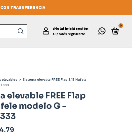
O CON TRASNFERENCIA
0
¡Hola!
Iniciá sesión
O podés registrarte
 elevables
>
Sistema elevable FREE Flap 3.15 Hafele
1.333
a elevable FREE Flap
afele modelo G -
.333
4,79