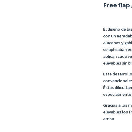
Free flap
El diseño de l
con un agradabl
alacenas y gab
se aplicaban ex
aplican cada ve
elevables sin b
Este desarrollo
convencionales 
Éstas dificultan
especialmente b
Gracias a los 
elevables los 
arriba.