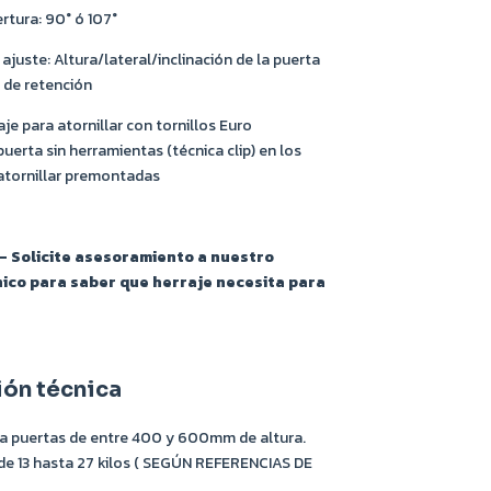
rtura: 90° ó 107°
 ajuste: Altura/lateral/inclinación de la puerta
a de retención
aje para atornillar con tornillos Euro
erta sin herramientas (técnica clip) en los
atornillar premontadas
 Solicite asesoramiento a nuestro
ico para saber que herraje necesita para
ión técnica
a puertas de entre 400 y 600mm de altura.
de 13 hasta 27 kilos ( SEGÚN REFERENCIAS DE