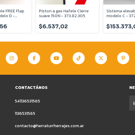
le FREE Flap
Piston a gas Hafele Cierre
Sistema elevabl
delo D -
suave 150N - 373.82.305
modelo C - 372
,56
$6.537,02
$153.373,
CONTACTÁNOS
N
541136531565
1136531565
contacto@herraturrherrajes.com.ar