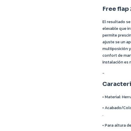
Free flap 
El resultado se
elevable que in
permite prescin
ajuste se un ap
multiposición 
confort de man
instalación es 
-
Caracter
• Material: Her
• Acabado/Colo
.
• Para altura 