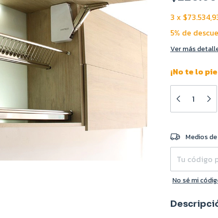
3
x
$73.534,9
5% de descu
Ver más detall
¡No te lo pi
Entregas para e
Medios de
No sé mi códig
Descripci