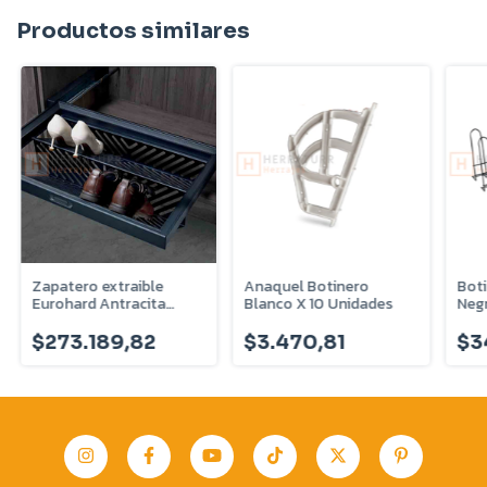
Productos similares
Zapatero extraible
Anaquel Botinero
Boti
Eurohard Antracita
Blanco X 10 Unidades
Neg
M800 - EHVSZEFL800
$273.189,82
$3.470,81
$3