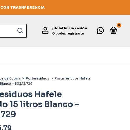
O CON TRASNFERENCIA
0
¡Hola!
Iniciá sesión
O podés registrarte
os de Cocina
>
Portaresiduos
>
Porta residuos Hafele
 Blanco - 502.12.729
residuos Hafele
o 15 litros Blanco -
.729
6,79