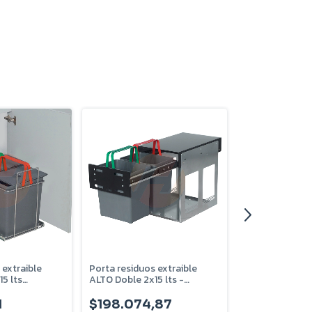
 extraible
Porta residuos extraible
Porta residuos 
5 lts
ALTO Doble 2x15 lts -
simple Negro m
22
2023NG
1
$198.074,87
$134.628,