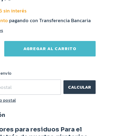
6
sin interés
ento
pagando con Transferencia Bancaria
es
CAMBIAR CP
l CP:
 envío
CALCULAR
o postal
ón
res para residuos Para el