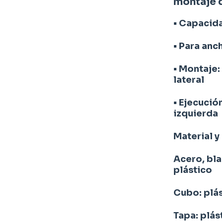
montaje d
• Capacida
• Para an
• Montaje:
lateral
• Ejecución
izquierda
Material y
Acero, bl
plástico
Cubo: plás
Tapa: plás