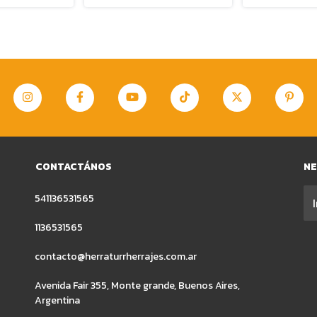
CONTACTÁNOS
N
541136531565
1136531565
contacto@herraturrherrajes.com.ar
Avenida Fair 355, Monte grande, Buenos Aires,
Argentina