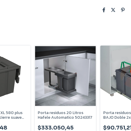
 XL 580 plus
Porta residuos 20 Litros
Porta residuos
cierre suave
Hafele Automatico 50243317
BAJO Doble 2x1
804502A
Cromado - 20
,48
$333.050,45
$90.751,2