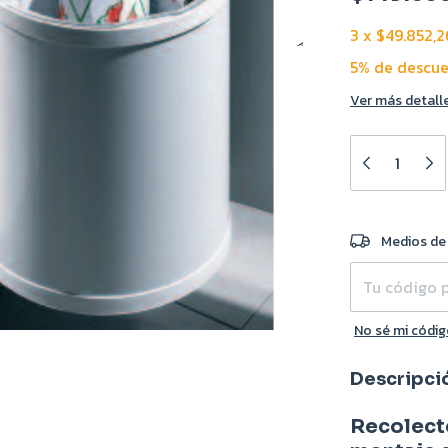
3
x
$49.852,2
5% de descu
Ver más detall
Entregas para e
Medios de
No sé mi códig
Descripci
Recolecto