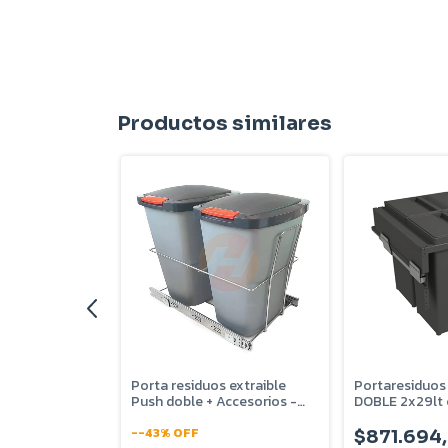
Productos similares
s EURO XL
Porta residuos extraible
Portaresiduos
 Blanco -
Push doble + Accesorios -
DOBLE 2x29lt 
6072A
M500 - GOP5
-
-43
%
OFF
,02
$871.694